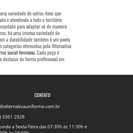
uma variedade de outros itens que
o e atendendo a todo o território
projetado para adaptar-se de maneira
disso, há uma imensa variedade de
 com a durabilidade também é um ponto
s categorias oferecidas pela Alternativa
rme social feminino
. Cada peça é
 destacar de forma profissional em
CONTATO
@alternativauniforme.com.br
) 3361 2928
unda a Sexta-Feira das 07:30h às 11:30h e
30h às 18:00h​