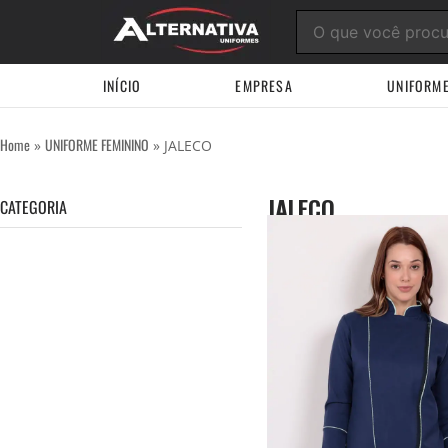
Ir
para
o
conteúdo
INÍCIO
EMPRESA
UNIFORM
Home
UNIFORME FEMININO
»
»
JALECO
JALECO
CATEGORIA