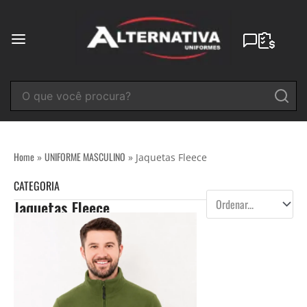
Ir
para
o
conteúdo
Home
UNIFORME MASCULINO
»
»
Jaquetas Fleece
CATEGORIA
Jaquetas Fleece