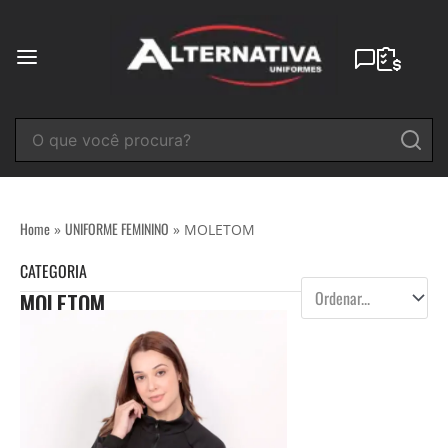
Ir
para
o
conteúdo
Home
UNIFORME FEMININO
»
»
MOLETOM
CATEGORIA
MOLETOM