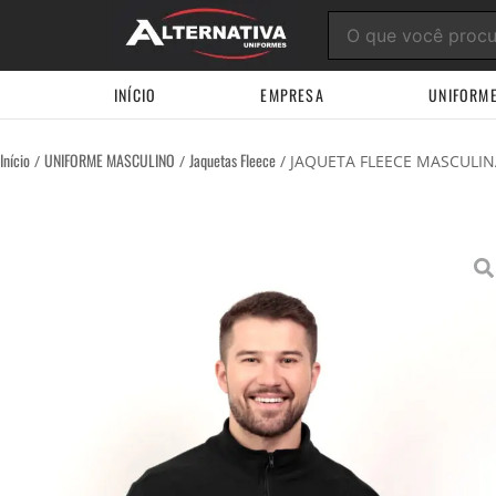
Ir
para
o
conteúdo
INÍCIO
EMPRESA
UNIFORM
Início
UNIFORME MASCULINO
Jaquetas Fleece
/
/
/ JAQUETA FLEECE MASCULI