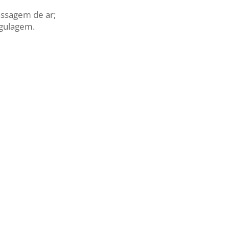
assagem de ar;
egulagem.