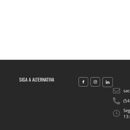
SIGA A ALTERNATIVA
sac
(54
Seg
13: