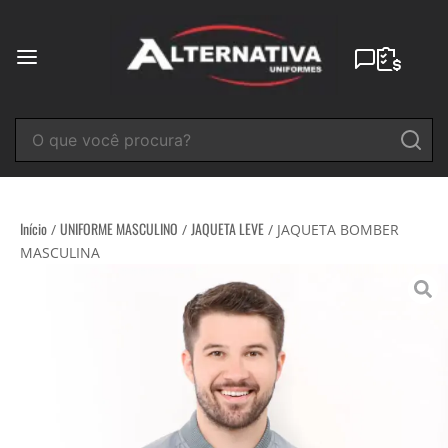
Ir
para
o
conteúdo
Início
UNIFORME MASCULINO
JAQUETA LEVE
/
/
/ JAQUETA BOMBER
MASCULINA