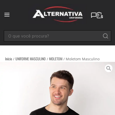
Ir
para
o
conteúdo
Início
UNIFORME MASCULINO
MOLETOM
/
/
/ Moletom Masculino