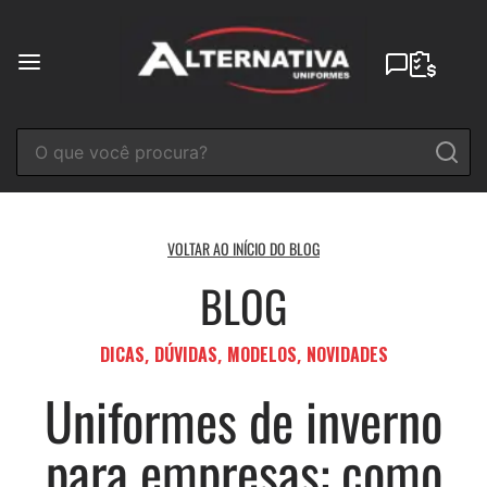
Ir
para
o
conteúdo
VOLTAR AO INÍCIO DO BLOG
BLOG
DICAS
DÚVIDAS
MODELOS
NOVIDADES
,
,
,
Uniformes de inverno
para empresas: como